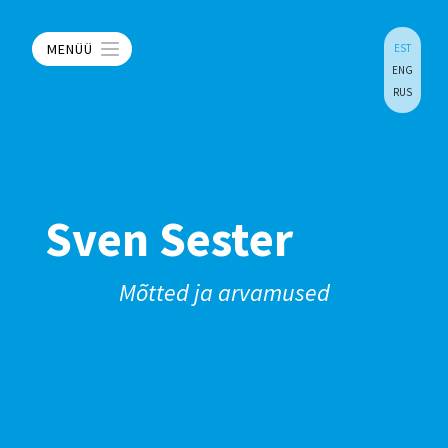
MENÜÜ
EST
ENG
RUS
Sven Sester
Mõtted ja arvamused