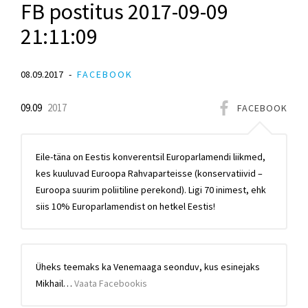
FB postitus 2017-09-09
21:11:09
08.09.2017
FACEBOOK
09.09
2017
FACEBOOK
Eile-täna on Eestis konverentsil Europarlamendi liikmed,
kes kuuluvad Euroopa Rahvaparteisse (konservatiivid –
Euroopa suurim poliitiline perekond). Ligi 70 inimest, ehk
siis 10% Europarlamendist on hetkel Eestis!
Üheks teemaks ka Venemaaga seonduv, kus esinejaks
Mikhail…
Vaata Facebookis