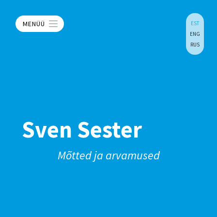
MENÜÜ
EST
ENG
RUS
Sven Sester
Mõtted ja arvamused