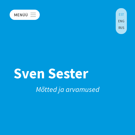
MENÜÜ
EST
ENG
RUS
Sven Sester
Mõtted ja arvamused