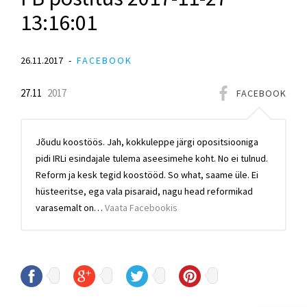
13:16:01
26.11.2017
FACEBOOK
27.11
2017
FACEBOOK
Jõudu koostöös. Jah, kokkuleppe järgi opositsiooniga
pidi IRLi esindajale tulema aseesimehe koht. No ei tulnud.
Reform ja kesk tegid koostööd. So what, saame üle. Ei
hüsteeritse, ega vala pisaraid, nagu head reformikad
varasemalt on…
Vaata Facebookis