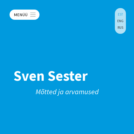
MENÜÜ
EST
ENG
RUS
Sven Sester
Mõtted ja arvamused