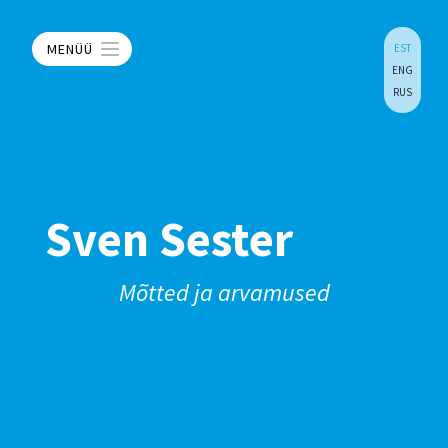
MENÜÜ
EST
ENG
RUS
Sven Sester
Mõtted ja arvamused