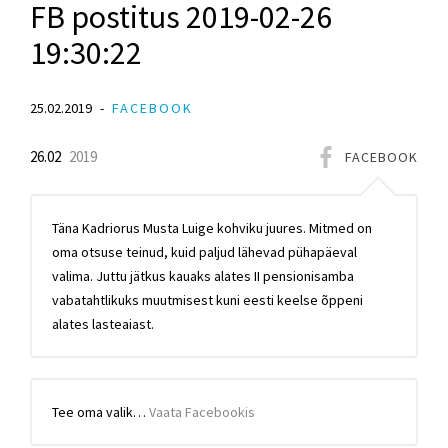
FB postitus 2019-02-26
19:30:22
25.02.2019
FACEBOOK
26.02
2019
FACEBOOK
Täna Kadriorus Musta Luige kohviku juures. Mitmed on
oma otsuse teinud, kuid paljud lähevad pühapäeval
valima. Juttu jätkus kauaks alates II pensionisamba
vabatahtlikuks muutmisest kuni eesti keelse õppeni
alates lasteaiast.
Tee oma valik…
Vaata Facebookis