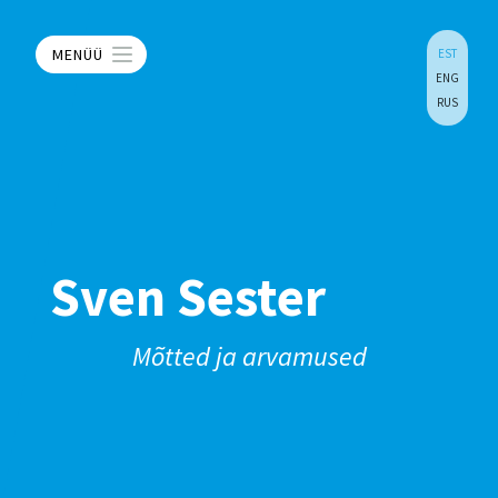
MENÜÜ
EST
ENG
RUS
Sven Sester
Mõtted ja arvamused