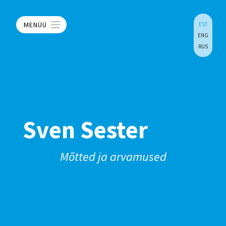
MENÜÜ
EST
ENG
RUS
Sven Sester
Mõtted ja arvamused