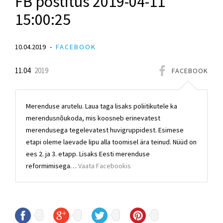
FB postitus 2019-04-11
15:00:25
10.04.2019
FACEBOOK
11.04
2019
FACEBOOK
Merenduse arutelu. Laua taga lisaks poliitikutele ka
merendusnõukoda, mis koosneb erinevatest
merendusega tegelevatest huvigruppidest. Esimese
etapi oleme laevade lipu alla toomisel ära teinud. Nüüd on
ees 2. ja 3. etapp. Lisaks Eesti merenduse
reformimisega…
Vaata Facebookis