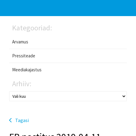
Kategooriad:
Arvamus
Pressiteade
Meediakajastus
Arhiiv:
Tagasi