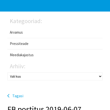
Kategooriad:
Arvamus
Pressiteade
Meediakajastus
Arhiiv:
Tagasi
FB postitus 2019-06-07