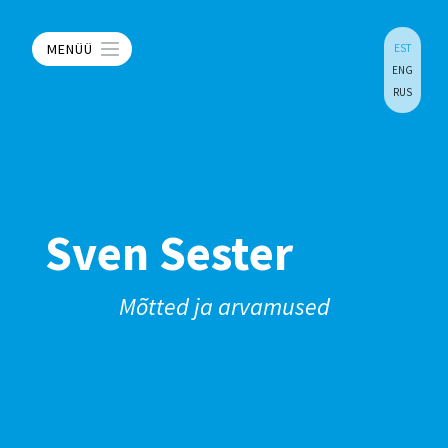
MENÜÜ
EST
ENG
RUS
Sven Sester
Mõtted ja arvamused