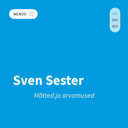
MENÜÜ
EST
ENG
RUS
Sven Sester
Mõtted ja arvamused