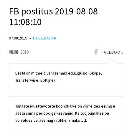
FB postitus 2019-08-08
11:08:10
07.08.2019
FACEBOOK
08.08
2019
FACEBOOK
Eestil on mitmeid varasemaid edulugusid (Skype,
Transferwise, Bolt jne).
Tänaste iduettevõtete koondkäive on võrreldes eelmise
aasta sama perioodiga kasvanud. Ka tööjõumakse on
võrreldes varasemaga rohkem makstud.