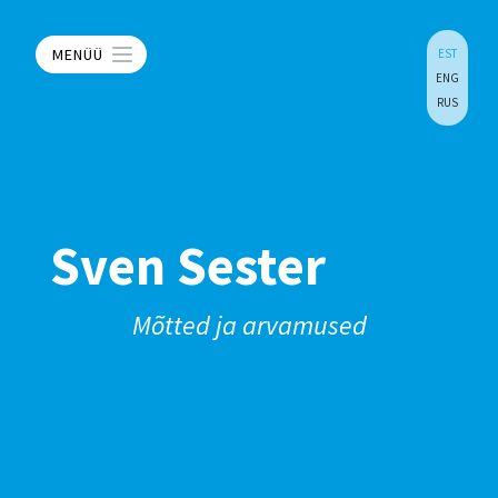
MENÜÜ
EST
ENG
RUS
Sven Sester
Mõtted ja arvamused