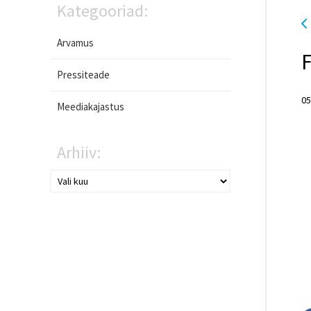
Kategooriad:
Arvamus
F
Pressiteade
05
Meediakajastus
Arhiiv: