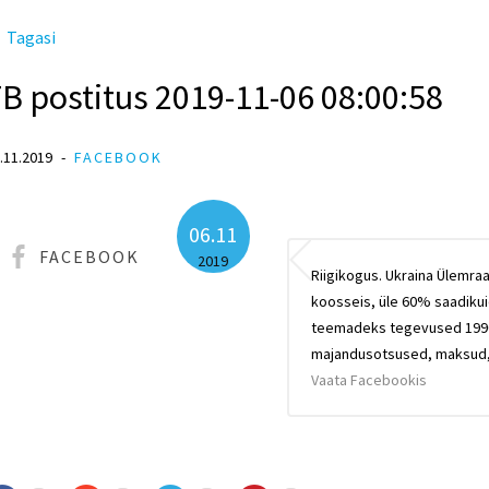
Tagasi
B postitus 2019-11-06 08:00:58
.11.2019
FACEBOOK
06.11
FACEBOOK
2019
Riigikogus. Ukraina Ülemra
koosseis, üle 60% saadikui
teemadeks tegevused 1990-
majandusotsused, maksud, 
Vaata Facebookis