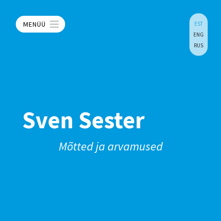
MENÜÜ
EST
ENG
RUS
Sven Sester
Mõtted ja arvamused