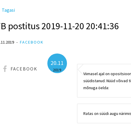
Tagasi
B postitus 2019-11-20 20:41:36
.11.2019
FACEBOOK
20.11
FACEBOOK
2019
Viimasel ajal on opositsioo
süüdistanud. Nüüd võivad t
mõnuga öelda:
Ratas on süüdi augu närimi