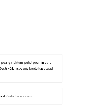
n pea iga juhtumi puhul peaministrit
õesti kõik hispaania keele kasutajad
ses!
Vaata Facebookis