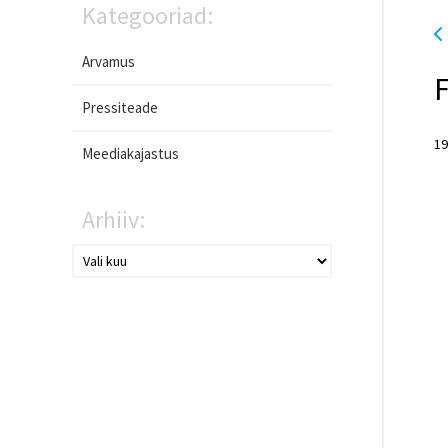
Kategooriad:
Arvamus
F
Pressiteade
19
Meediakajastus
Arhiiv: