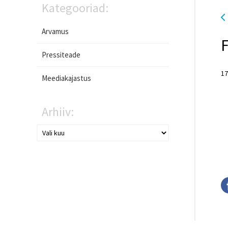
Kategooriad:
Arvamus
F
Pressiteade
17
Meediakajastus
Arhiiv: