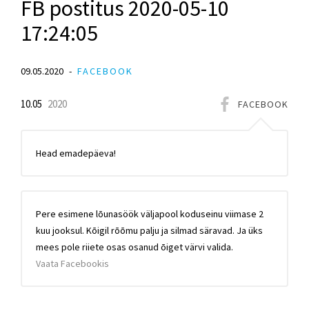
FB postitus 2020-05-10
17:24:05
09.05.2020
FACEBOOK
10.05
2020
FACEBOOK
Head emadepäeva!
Pere esimene lōunasöök väljapool koduseinu viimase 2
kuu jooksul. Kōigil rōōmu palju ja silmad säravad. Ja üks
mees pole riiete osas osanud ōiget värvi valida.
Vaata Facebookis