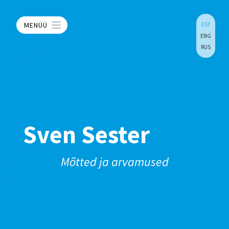
MENÜÜ
EST
ENG
RUS
Sven Sester
Mõtted ja arvamused