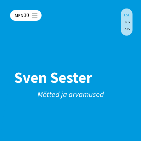
MENÜÜ
EST
ENG
RUS
Sven Sester
Mõtted ja arvamused