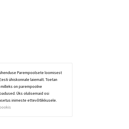
eühenduse Parempoolsete loomisest
Eesti ühiskonnale laiemalt. Toetan
, milleks on parempoolne
abadused. Üks olulisemaid osi
setus inimeste ettevõtlikkusele.
bookis