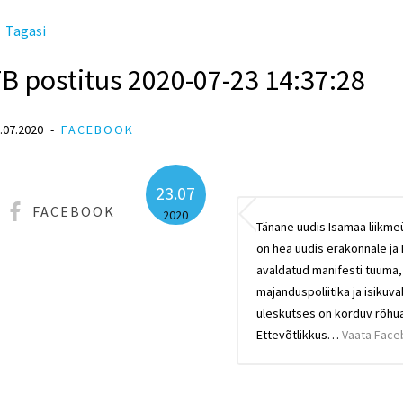
Tagasi
B postitus 2020-07-23 14:37:28
.07.2020
FACEBOOK
23.07
FACEBOOK
2020
Tänane uudis Isamaa liikm
on hea uudis erakonnale ja 
avaldatud manifesti tuuma
majanduspoliitika ja isikuv
üleskutses on korduv rõhua
Ettevõtlikkus…
Vaata Face