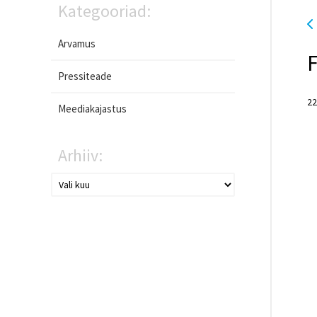
Kategooriad:
Arvamus
F
Pressiteade
22
Meediakajastus
Arhiiv: