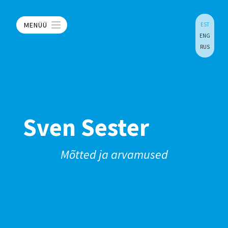
MENÜÜ
EST
ENG
RUS
Sven Sester
Mõtted ja arvamused