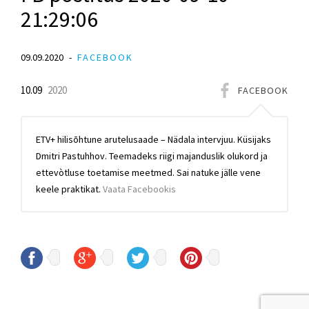
21:29:06
09.09.2020
FACEBOOK
10.09
2020
FACEBOOK
ETV+ hilisōhtune arutelusaade – Nädala intervjuu. Küsijaks
Dmitri Pastuhhov. Teemadeks riigi majanduslik olukord ja
ettevòtluse toetamise meetmed. Sai natuke jälle vene
keele praktikat.
Vaata Facebookis