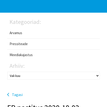
Kategooriad:
Arvamus
Pressiteade
Meediakajastus
Arhiiv:
Tagasi