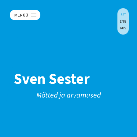
MENÜÜ
EST
ENG
RUS
Sven Sester
Mõtted ja arvamused