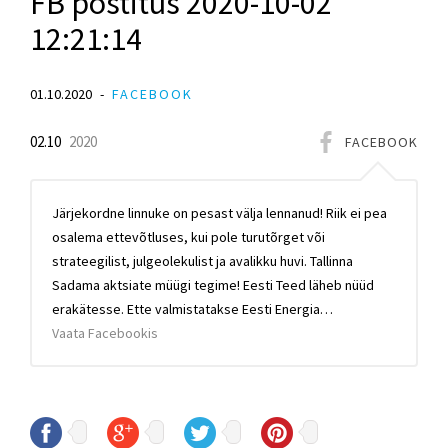
FB postitus 2020-10-02
12:21:14
01.10.2020
FACEBOOK
02.10
2020
FACEBOOK
Järjekordne linnuke on pesast välja lennanud! Riik ei pea
osalema ettevõtluses, kui pole turutõrget või
strateegilist, julgeolekulist ja avalikku huvi. Tallinna
Sadama aktsiate müügi tegime! Eesti Teed läheb nüüd
erakätesse. Ette valmistatakse Eesti Energia…
Vaata Facebookis