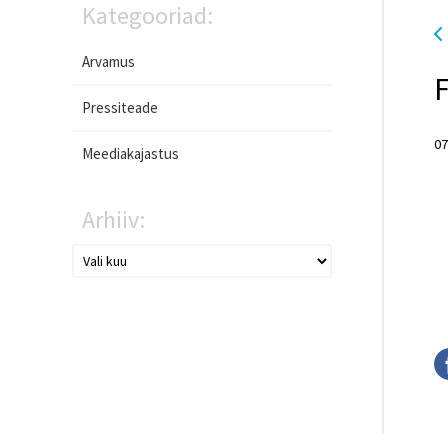
Kategooriad:
Arvamus
F
Pressiteade
07
Meediakajastus
Arhiiv: