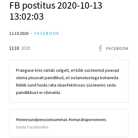
FB postitus 2020-10-13
13:02:03
12.10.2020
FACEBOOK
13.10
2020
FACEBOOK
Praegune kriis näitab selgelt, et kõik süsteemid peavad
olema piisavalt paindlikud, et ootamatustega kohaneda.
Riiklik sund hoida raha ebaefektiivses süsteemis seda
paindlikkust ei võimalda.
#teinesundpensionisammas #omarahaperemees
Vaata Facebookis