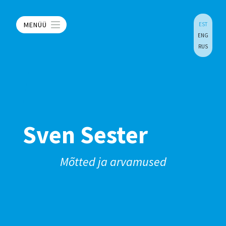
MENÜÜ
EST
ENG
RUS
Sven Sester
Mõtted ja arvamused