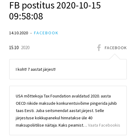
FB postitus 2020-10-15
09:58:08
14.10.2020
FACEBOOK
15.10
2020
FACEBOOK
I koht! 7 aastat järjest!
USA mõttekoja Tax Foundation avaldatud 2020. aasta
OECD riikide maksude konkurentsivõime pingerida juhib
taas Eesti. Juba seitsmendat aastat järjest. Selle
järjestuse kokkupanekul hinnatakse üle 40
maksupoliitilise näitaja. Kaks peamist…
Vaata Facebookis