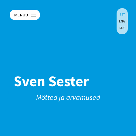
MENÜÜ
EST
ENG
RUS
Sven Sester
Mõtted ja arvamused