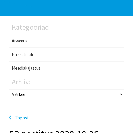
Kategooriad:
Arvamus
Pressiteade
Meediakajastus
Arhiiv:
Tagasi