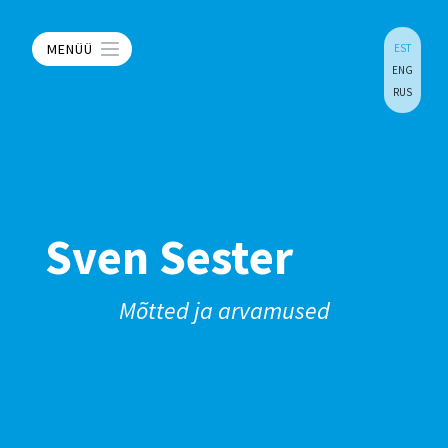
MENÜÜ
EST
ENG
RUS
Sven Sester
Mõtted ja arvamused