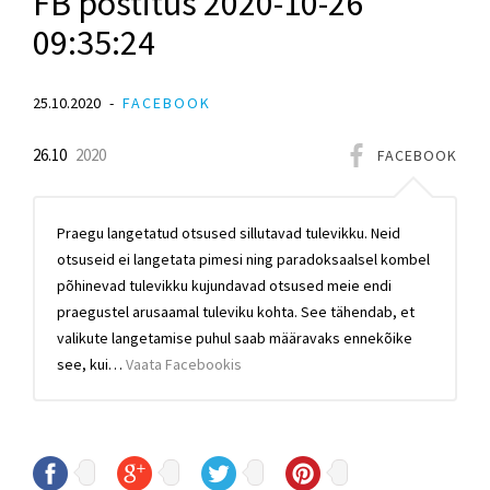
FB postitus 2020-10-26
09:35:24
25.10.2020
FACEBOOK
26.10
2020
FACEBOOK
Praegu langetatud otsused sillutavad tulevikku. Neid
otsuseid ei langetata pimesi ning paradoksaalsel kombel
põhinevad tulevikku kujundavad otsused meie endi
praegustel arusaamal tuleviku kohta. See tähendab, et
valikute langetamise puhul saab määravaks ennekõike
see, kui…
Vaata Facebookis