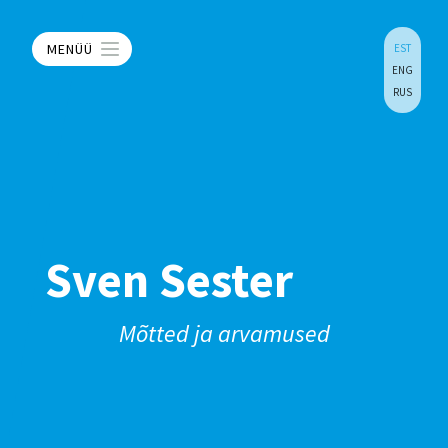
MENÜÜ
EST
ENG
RUS
Sven Sester
Mõtted ja arvamused