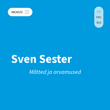
MENÜÜ
EST
ENG
RUS
Sven Sester
Mõtted ja arvamused