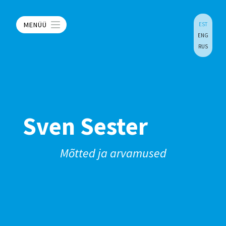
MENÜÜ
EST
ENG
RUS
Sven Sester
Mõtted ja arvamused