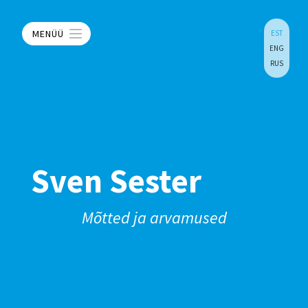
MENÜÜ
EST
ENG
RUS
Sven Sester
Mõtted ja arvamused