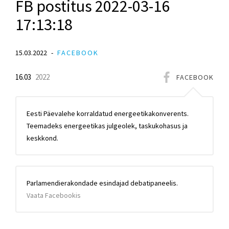
FB postitus 2022-03-16
17:13:18
15.03.2022
FACEBOOK
16.03
2022
FACEBOOK
Eesti Päevalehe korraldatud energeetikakonverents.
Teemadeks energeetikas julgeolek, taskukohasus ja
keskkond.
Parlamendierakondade esindajad debatipaneelis.
Vaata Facebookis