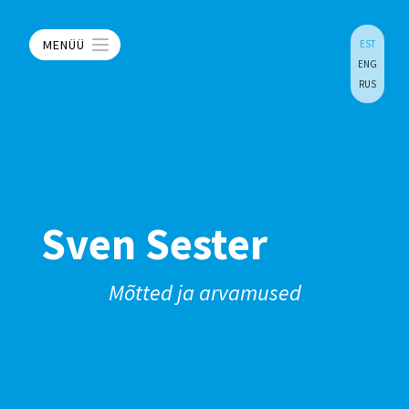
MENÜÜ
EST
ENG
RUS
Sven Sester
Mõtted ja arvamused