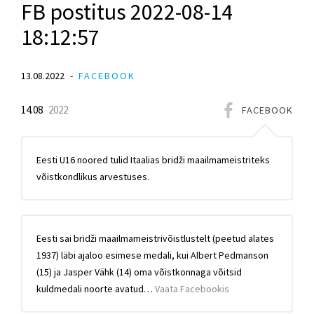
FB postitus 2022-08-14
18:12:57
13.08.2022
FACEBOOK
14.08
2022
FACEBOOK
Eesti U16 noored tulid Itaalias bridži maailmameistriteks
võistkondlikus arvestuses.
Eesti sai bridži maailmameistrivõistlustelt (peetud alates
1937) läbi ajaloo esimese medali, kui Albert Pedmanson
(15) ja Jasper Vähk (14) oma võistkonnaga võitsid
kuldmedali noorte avatud…
Vaata Facebookis