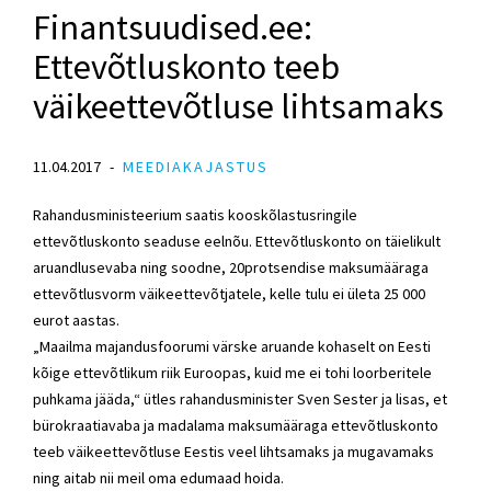
Finantsuudised.ee:
Ettevõtluskonto teeb
väikeettevõtluse lihtsamaks
11.04.2017
MEEDIAKAJASTUS
Rahandusministeerium saatis kooskõlastusringile
ettevõtluskonto seaduse eelnõu. Ettevõtluskonto on täielikult
aruandlusevaba ning soodne, 20protsendise maksumääraga
ettevõtlusvorm väikeettevõtjatele, kelle tulu ei ületa 25 000
eurot aastas.
„Maailma majandusfoorumi värske aruande kohaselt on Eesti
kõige ettevõtlikum riik Euroopas, kuid me ei tohi loorberitele
puhkama jääda,“ ütles rahandusminister Sven Sester ja lisas, et
bürokraatiavaba ja madalama maksumääraga ettevõtluskonto
teeb väikeettevõtluse Eestis veel lihtsamaks ja mugavamaks
ning aitab nii meil oma edumaad hoida.