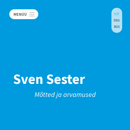
MENÜÜ
EST
ENG
RUS
Sven Sester
Mõtted ja arvamused