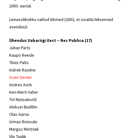
2003. aastal.
Linnavolikokku valitud liikmed (2002, ei sisalda hilisemaid
asendusi):
Ühendus Vabariigi Eest – Res Publica (17)
Juhan Parts
Kaupo Reede
Tõnis Palts
Indrek Raudne
Sven Sester
Andres Kork
Ken-Marti Vaher
Tiit Matsulevitš
Aleksei Budõlin
Olav Aarna
Urmas Reinsalu
Margus Metstak
Ülo Tuulik