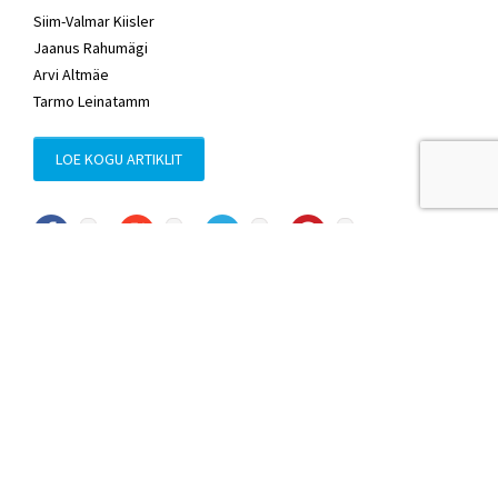
Siim-Valmar Kiisler
Jaanus Rahumägi
Arvi Altmäe
Tarmo Leinatamm
LOE KOGU ARTIKLIT
© Sven Sester
sven.sester@riigikogu.ee