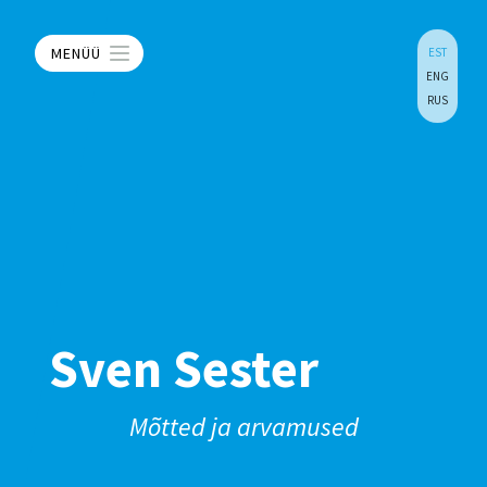
MENÜÜ
EST
ENG
RUS
Sven Sester
Mõtted ja arvamused