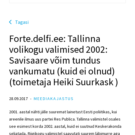
Tagasi
Forte.delfi.ee: Tallinna
volikogu valimised 2002:
Savisaare võim tundus
vankumatu (kuid ei olnud)
(toimetaja Heiki Suurkask )
28.09.2017
MEEDIAKAJASTUS
2001. aastal nähti jälle suuremat lainetust Eesti poliitikas, kui
areenile ilmus uus partei Res Publica. Tallinna valimistel osales
see esimest korda 2002. aastal, kuid ei suutnud Keskerakonda
seljatada, Riigikogu valimistel saavutati suurem läbimurre aga