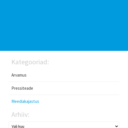
Kategooriad:
Arvamus
Pressiteade
Meediakajastus
Arhiiv: