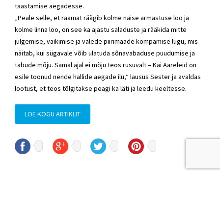
taastamise aegadesse.
„Peale selle, et raamat räägib kolme naise armastuse loo ja
kolme linna loo, on see ka ajastu saladuste ja rääkida mitte
julgemise, vaikimise ja valede piirimaade kompamise lugu, mis
näitab, kui sügavale võib ulatuda sõnavabaduse puudumise ja
tabude mõju. Samal ajal ei mõju teos rusuvalt – Kai Aareleid on
esile toonud nende hallide aegade ilu,“ lausus Sester ja avaldas
lootust, et teos tõlgitakse peagi ka läti ja leedu keeltesse.
LOE KOGU ARTIKLIT