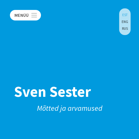
MENÜÜ
EST
ENG
RUS
Sven Sester
Mõtted ja arvamused