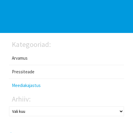
Kategooriad:
Arvamus
Pressiteade
Meediakajastus
Arhiiv: