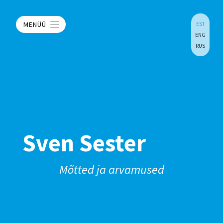
MENÜÜ
EST
ENG
RUS
Sven Sester
Mõtted ja arvamused