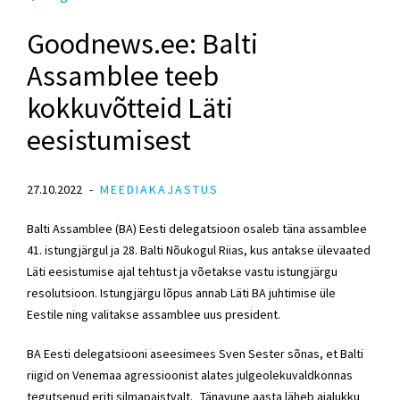
Goodnews.ee: Balti
Assamblee teeb
kokkuvõtteid Läti
eesistumisest
27.10.2022
MEEDIAKAJASTUS
Balti Assamblee (BA) Eesti delegatsioon osaleb täna assamblee
41. istungjärgul ja 28. Balti Nõukogul Riias, kus antakse ülevaated
Läti eesistumise ajal tehtust ja võetakse vastu istungjärgu
resolutsioon. Istungjärgu lõpus annab Läti BA juhtimise üle
Eestile ning valitakse assamblee uus president.
BA Eesti delegatsiooni aseesimees
Sven Sester
sõnas, et Balti
riigid on Venemaa agressioonist alates julgeolekuvaldkonnas
tegutsenud eriti silmapaistvalt. „Tänavune aasta läheb ajalukku