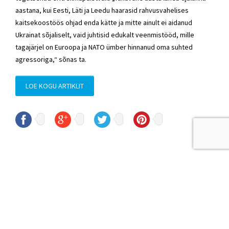
aastana, kui Eesti, Läti ja Leedu haarasid rahvusvahelises
kaitsekoostöös ohjad enda kätte ja mitte ainult ei aidanud
Ukrainat sõjaliselt, vaid juhtisid edukalt veenmistööd, mille
tagajärjel on Euroopa ja NATO ümber hinnanud oma suhted
agressoriga,“ sõnas ta.
LOE KOGU ARTIKLIT
© Sven Sester
sven.sester@riigikogu.ee