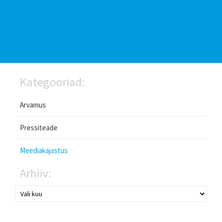
Kategooriad:
Arvamus
Pressiteade
Meediakajastus
Arhiiv: