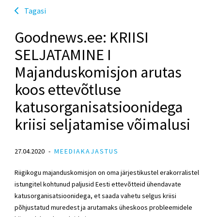
Tagasi
Goodnews.ee: KRIISI
SELJATAMINE I
Majanduskomisjon arutas
koos ettevõtluse
katusorganisatsioonidega
kriisi seljatamise võimalusi
27.04.2020
MEEDIAKAJASTUS
Riigikogu majanduskomisjon on oma järjestikustel erakorralistel
istungitel kohtunud paljusid Eesti ettevõtteid ühendavate
katusorganisatsioonidega, et saada vahetu selgus kriisi
põhjustatud muredest ja arutamaks üheskoos probleemidele