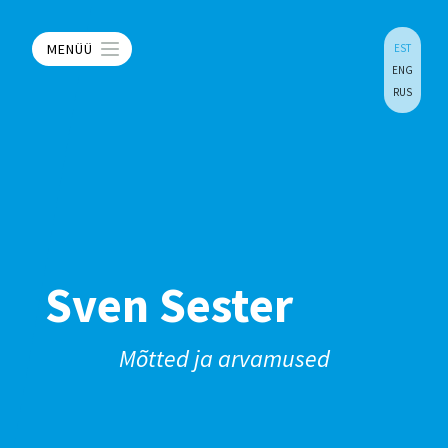
MENÜÜ
EST
ENG
RUS
Sven Sester
Mõtted ja arvamused