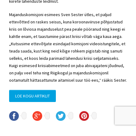
kiirete lahenduste leidmist.
Majanduskomisjoni esimees Sven Sester ütles, et paljud
ettevõtted on raskes seisus, kuna koroonaviiruse põhjustatud
kriis on lõviosa majanduselust pea peale pööranud ning keegi ei
kahtle enam, et taastumine pärast kriisi võtab väga kaua aega.
„Kutsusime ettevõtjate esindajad komisjoni videoistungitele, et
teada saada, kust king neid kõige rohkem pigistab ning samuti
selleks, et koos leida parimaid lahendusi kriisi seljatamiseks.
Kuigi esimesed kriisiabimeetmed on juba abivajajateni jõudnud,
on palju veel teha ning Riigikogul ja majanduskomisjonil
ootamatult hättasattunute aitamisel suur töö ees,“ rääkis Sester.
LOE KOGU ARTIKLIT