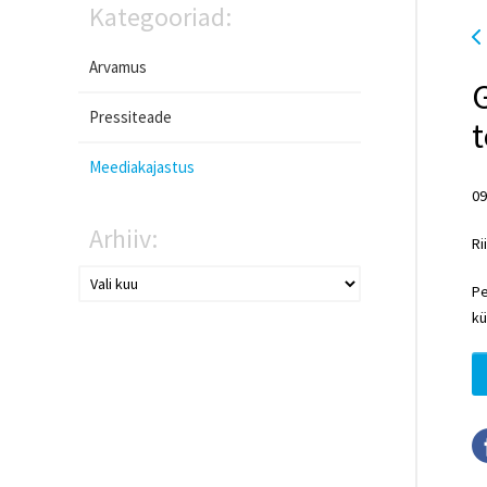
Kategooriad:
Arvamus
G
Pressiteade
t
Meediakajastus
09
Arhiiv:
Ri
Pe
kü