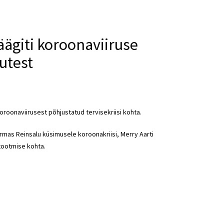
äägiti koroonaviiruse
utest
roonaviirusest põhjustatud tervisekriisi kohta.
rmas Reinsalu
küsimusele koroonakriisi, Merry Aarti
 tootmise kohta.