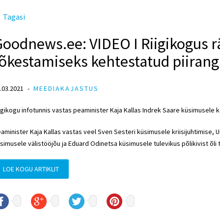
Tagasi
oodnews.ee: VIDEO I Riigikogus r
õkestamiseks kehtestatud piirang
.03.2021
MEEDIAKAJASTUS
igikogu infotunnis vastas
peaminister
Kaja Kallas
Indrek Saare
küsimusele ko
aminister
Kaja Kallas
vastas veel
Sven Sesteri
küsimusele kriisijuhtimise,
U
simusele välistööjõu ja Eduard Odinetsa küsimusele tulevikus põlikivist õli
LOE KOGU ARTIKLIT