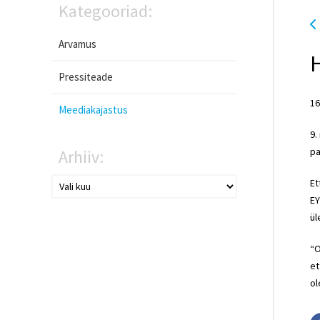
Kategooriad:
Arvamus
H
Pressiteade
16
Meediakajastus
9.
pa
Arhiiv:
Et
EY
ül
“O
et
ol