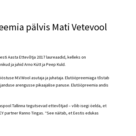
reemia pälvis Mati Vetevool
 Eesti Aasta Ettevõtja 2017 laureaadid, kelleks on
kud ja juhid Arno Kütt ja Peep Kuld.
ööstuse M.V.Wool asutaja ja juhataja. Elutööpreemiaga tõstab
 majanduse arengusse pikaajalise panuse. Elutööpreemia andis
jaspool Tallinna tegutsevad ettevõtjad – võib isegi öelda, et
 EY partner Ranno Tingas. “See näitab, et Eestis edukas