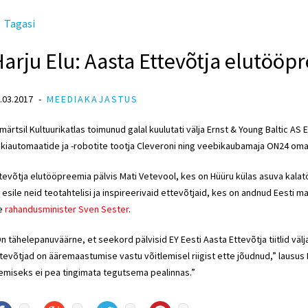
Tagasi
arju Elu: Aasta Ettevõtja elutööp
.03.2017
MEEDIAKAJASTUS
 märtsil Kultuurikatlas toimunud galal kuulutati välja Ernst & Young Baltic AS
kiautomaatide ja -robotite tootja Cleveroni ning veebikaubamaja ON24 omani
tevõtja elutööpreemia pälvis Mati Vetevool, kes on Hüüru külas asuva kalat
 esile neid teotahtelisi ja inspireerivaid ettevõtjaid, kes on andnud Eesti
e
rahandusminister Sven Sester
.
n tähelepanuväärne, et seekord pälvisid EY Eesti Aasta Ettevõtja tiitlid väl
tevõtjad on ääremaastumise vastu võitlemisel riigist ette jõudnud,” lausus
emiseks ei pea tingimata tegutsema pealinnas.”