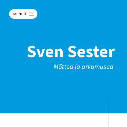
MENÜÜ
Sven Sester
Mõtted ja arvamused