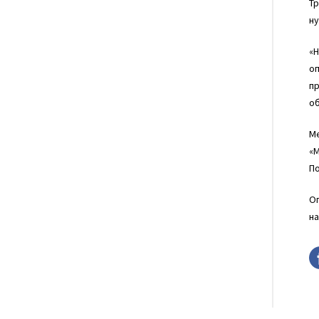
Тр
ну
«Н
оп
пр
об
М
«М
П
Оп
на