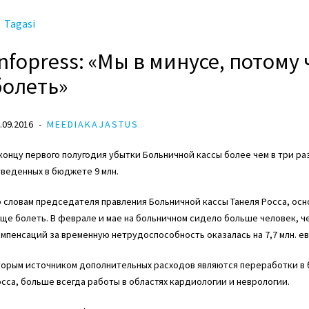
Tagasi
Infopress: «Мы в минусе, потому
болеть»
.09.2016
MEEDIAKAJASTUS
концу первого полугодия убытки Больничной кассы более чем в три ра
веденных в бюджете 9 млн.
 словам председателя правления Больничной кассы Танеля Росса, ос
ще болеть. В феврале и мае на больничном сидело больше человек, ч
мпенсаций за временную нетрудоспособность оказалась на 7,7 млн. е
орым источником дополнительных расходов являются переработки в бо
сса, больше всегда работы в областях кардиологии и неврологии.