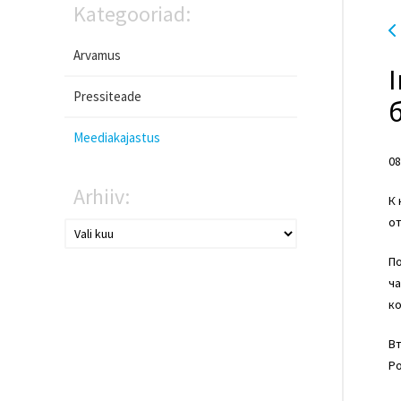
Kategooriad:
Arvamus
Pressiteade
Meediakajastus
08
Arhiiv:
К 
от
По
ча
ко
Вт
Ро