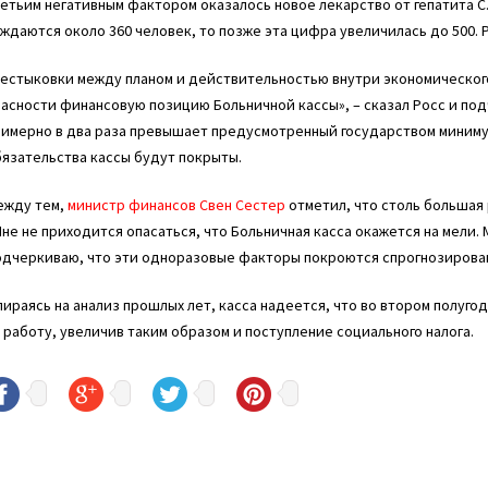
етьим негативным фактором оказалось новое лекарство от гепатита С. 
ждаются около 360 человек, то позже эта цифра увеличилась до 500. Р
естыковки между планом и действительностью внутри экономического
асности финансовую позицию Больничной кассы», – сказал Росс и подч
имерно в два раза превышает предусмотренный государством минимум.
язательства кассы будут покрыты.
ежду тем,
министр финансов Свен Сестер
отметил, что столь большая 
не не приходится опасаться, что Больничная касса окажется на мели
одчеркиваю, что эти одноразовые факторы покроются спрогнозирован
ираясь на анализ прошлых лет, касса надеется, что во втором полуг
 работу, увеличив таким образом и поступление социального налога.