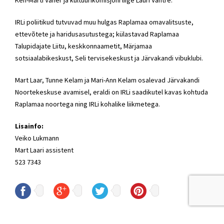
IRLi poliitikud tutvuvad muu hulgas Raplamaa omavalitsuste,
ettevõtete ja haridusasutustega; külastavad Raplamaa
Talupidajate Liitu, keskkonnaametit, Märjamaa
sotsiaalabikeskust, Seli tervisekeskust ja Järvakandi vibuklubi.
Mart Laar, Tunne Kelam ja Mari-Ann Kelam osalevad Järvakandi
Noortekeskuse avamisel, eraldi on IRLi saadikutel kavas kohtuda
Raplamaa noortega ning IRLi kohalike liikmetega.
Lisainfo:
Veiko Lukmann
Mart Laari assistent
523 7343