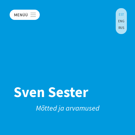
MENÜÜ
EST
ENG
RUS
Sven Sester
Mõtted ja arvamused