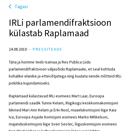
Tagasi
IRLi parlamendifraktsioon
külastab Raplamaad
24.08.2010
PRESSITEADE
Täna ja homme teeb Isamaa ja Res Publica Liidu
parlamendifraktsioon väljasõidu Raplamaale, et seal kohtuda
kohalike elanike ja ettevõtjatega ning kuulata nende mõtteid IRLi
poliitika kujundamiseks.
Raplamaad külastavad IRLi esimees Mart Laar, Euroopa
parlamendi saadik Tunne Kelam, Riigikogu keskkonnakomisjoni
liikmed Mari-Ann Kelam ja Erki Nool, maaelukomisjoni liige Kaia
Iva, Euroopa Asjade Komisjoni esimees Marko Mihkelson,
majanduskomisjoni liige Sven Sester, õiguskomisjoni esimees
Ken-Marti Vaher ja kultuurikomisjoni liige Lauri Vahtre.