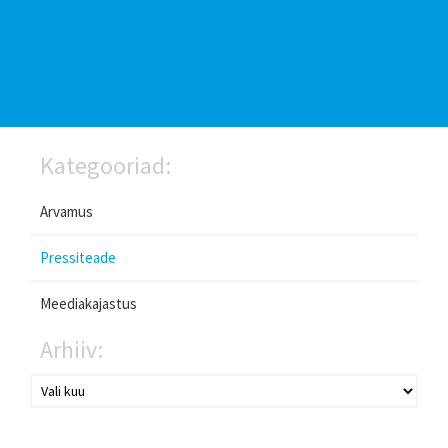
Kategooriad:
Arvamus
Pressiteade
Meediakajastus
Arhiiv: