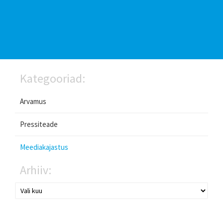
Kategooriad:
Arvamus
Pressiteade
Meediakajastus
Arhiiv: