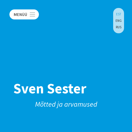
MENÜÜ
EST
ENG
RUS
Sven Sester
Mõtted ja arvamused