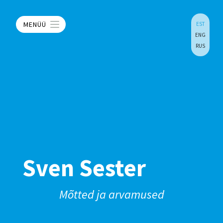
MENÜÜ
EST
ENG
RUS
Sven Sester
Mõtted ja arvamused