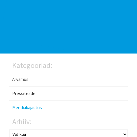
Kategooriad:
Arvamus
Pressiteade
Meediakajastus
Arhiiv: