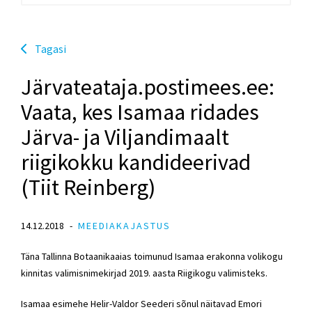
Tagasi
Järvateataja.postimees.ee:
Vaata, kes Isamaa ridades
Järva- ja Viljandimaalt
riigikokku kandideerivad
(Tiit Reinberg)
14.12.2018
MEEDIAKAJASTUS
Täna Tallinna Botaanikaaias toimunud Isamaa erakonna volikogu
kinnitas valimisnimekirjad 2019. aasta Riigikogu valimisteks.
Isamaa esimehe Helir-Valdor Seederi sõnul näitavad Emori