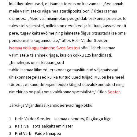
küsitlustulemused, et Isamaa toetus on kasvamas. „See annab
meile valimisteks väga hea stardipositsiooni,” ütles Isamaa
esimees. „Meie valimisnimekiri peegeldab erakonna prioriteete
tulevatel valimistel, milleks on eesti keel ja kultuur, kasvav eesti
pere, tugev kaitsevõime ning inimeste õigus otsustada ise oma
pensioniraha kogumise üle,“ ütles Helir-Valdor Seeder.
Isamaa volikogu esimehe Sven Sesteri
sõnul läheb Isamaa
valimistele täisnimekirjaga, kus on kokku 125 kandidaati.
„Nimekirjas on nii kauaaegsed
tublid Isamaa liikmed, erakonnaga taasliitunud väljapaistvad
ühiskonnategelased kui ka tuntud uued tulijad. Mul on hea meel
tõdeda, et kandideerijaid leidub kõigist eluvaldkondadest ning
nimekirjas on palju oma valdkonna spetsialiste,“ ütles
Sester
.
Järva- ja Viljandimaal kandideerivad riigikokku:
1 Helir-Valdor Seeder Isamaa esimees, Riigikogu liige
2 Kaia Iva sotsiaalkaitseminister
3 Priit Värk Paide linnapea