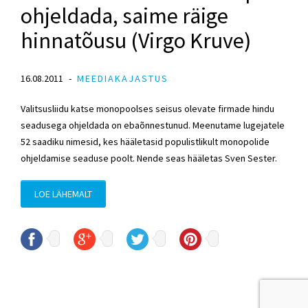
ohjeldada, saime räige
hinnatõusu (Virgo Kruve)
16.08.2011
MEEDIAKAJASTUS
Valitsusliidu katse monopoolses seisus olevate firmade hindu
seadusega ohjeldada on ebaõnnestunud. Meenutame lugejatele
52 saadiku nimesid, kes hääletasid populistlikult monopolide
ohjeldamise seaduse poolt. Nende seas hääletas Sven Sester.
LOE LÄHEMALT