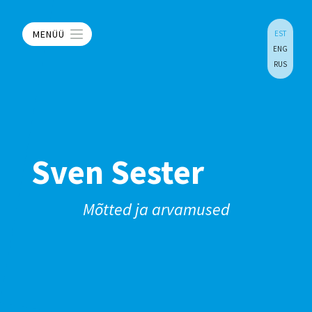
MENÜÜ
EST
ENG
RUS
Sven Sester
Mõtted ja arvamused