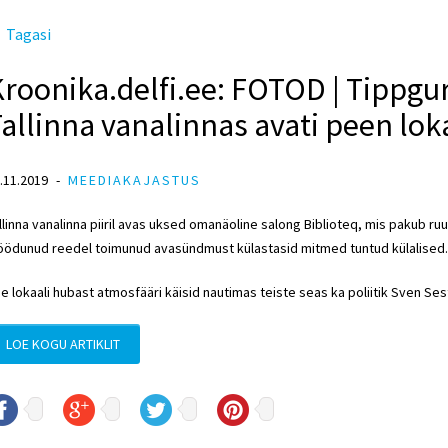
Tagasi
roonika.delfi.ee: FOTOD | Tippgu
allinna vanalinnas avati peen lok
.11.2019
MEEDIAKAJASTUS
llinna vanalinna piiril avas uksed omanäoline salong Biblioteq, mis pakub 
ödunud reedel toimunud avasündmust külastasid mitmed tuntud külalised.
e lokaali hubast atmosfääri käisid nautimas teiste seas ka poliitik
Sven Ses
LOE KOGU ARTIKLIT