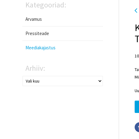
Kategooriad:
Arvamus
K
Pressiteade
T
Meediakajastus
10
Arhiiv:
Ta
Mö
Uu