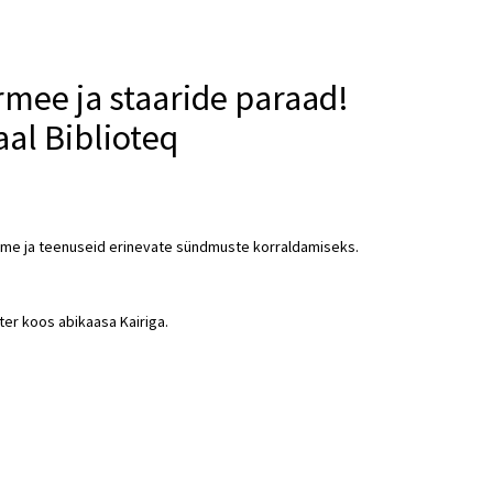
rmee ja staaride paraad!
aal Biblioteq
ruume ja teenuseid erinevate sündmuste korraldamiseks.
ter
koos abikaasa Kairiga.