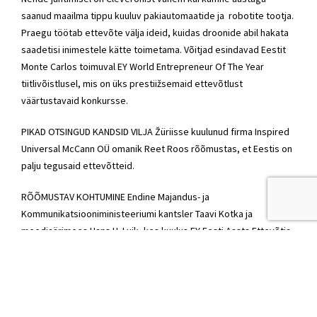
saanud maailma tippu kuuluv pakiautomaatide ja robotite tootja.
Praegu töötab ettevõte välja ideid, kuidas droonide abil hakata
saadetisi inimestele kätte toimetama. Võitjad esindavad Eestit
Monte Carlos toimuval EY World Entrepreneur Of The Year
tiitlivõistlusel, mis on üks prestiižsemaid ettevõtlust
väärtustavaid konkursse.
PIKAD OTSINGUD KANDSID VILJA Žüriisse kuulunud firma Inspired
Universal McCann OÜ omanik Reet Roos rõõmustas, et Eestis on
palju tegusaid ettevõtteid.
RÕÕMUSTAV KOHTUMINE Endine Majandus- ja
Kommunikatsiooniministeeriumi kantsler Taavi Kotka ja
meediaärimees Hans H. Luik, kes kuulus EY Eesti Aasta Ettevõtja
2017 žüriisse.
SAABUS MINISTER Elutööpreemiat tuli galale üle andma
rahandusminister Sven Sester
abikaasa Kairiga.