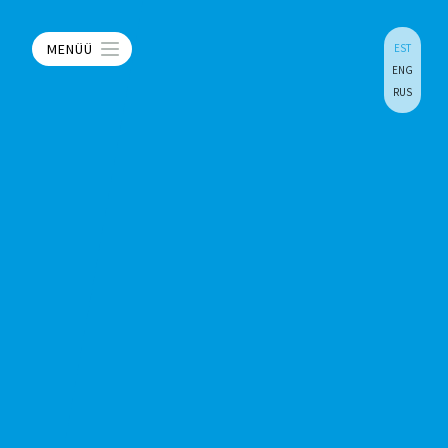
MENÜÜ
EST
ENG
RUS