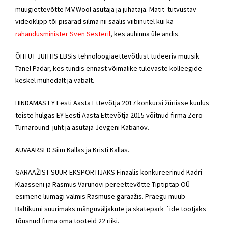
müügiettevõtte M.V.Wool asutaja ja juhataja. Matit tutvustav
videoklipp tõi pisarad silma nii saalis viibinutel kui ka
rahandusminister Sven Sesteril
, kes auhinna üle andis.
ÕHTUT JUHTIS EBSis tehnoloogiaettevõtlust tudeeriv muusik
Tanel Padar, kes tundis ennast võimalike tulevaste kolleegide
keskel muhedalt ja vabalt.
HINDAMAS EY Eesti Aasta Ettevõtja 2017 konkursi žüriisse kuulus
teiste hulgas EY Eesti Aasta Ettevõtja 2015 võitnud firma Zero
Turnaround juht ja asutaja Jevgeni Kabanov.
AUVÄÄRSED Siim Kallas ja Kristi Kallas.
GARAAŽIST SUUR-EKSPORTIJAKS Finaalis konkureerinud Kadri
Klaasseni ja Rasmus Varunovi pereettevõtte Tiptiptap OÜ
esimene liumägi valmis Rasmuse garaažis. Praegu müüb
Baltikumi suurimaks mänguväljakute ja skatepark ´ide tootjaks
tõusnud firma oma tooteid 22 riiki.