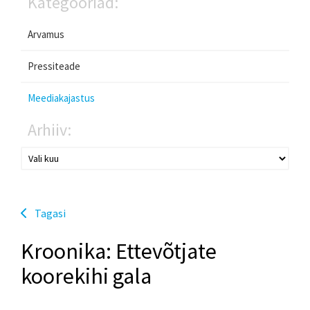
Kategooriad:
Arvamus
Pressiteade
Meediakajastus
Arhiiv:
Tagasi
Kroonika: Ettevõtjate
koorekihi gala