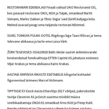
RESTORANIÄRI EDENDAJAD Finaali valitud OKO Restoranid OÜ,
kes peavad restorane OKO, NOA ja Tuljak, omanikud Martti
Siimann, Marko Zukker ja Tõnis Siigur said žüriilt kuhjaga kiita.
Mehed avavad peagi oma neljanda restorani Nõmmel.
SUVEL TOIMUVA PULMA OOTEL Riigikogu liige Taavi Rõivas ja tema
tulevane abikaasa ja laste ema Luisa Värk.
ŽÜRII TEGEVUSES OSALENUD Balti riikide suurim ärikinnisvarale
keskendunud fondivalitseja EfTEN Capital AS juhatuse esimees
Viljar Arakas ja tema abikaasa Kaire Arakas.
AASTAID ÄRIPÄEVA RIKASTE EDETABELIS kõrgetel kohtadel
figureerinud ärimees Marcel Vichmann.
TIPPTASE! EY Eesti Aasta Ettevõtja 2017 võitjad, pakirobotite
tootja Cleveron AS ja Eesti suurima mööblit müüva
veebikaubamaja ON24 AS omanikud Arno Kütt ja Peep Kuld.
Nende juhtimisel on Cleveronist vähem kui kümne aastaga