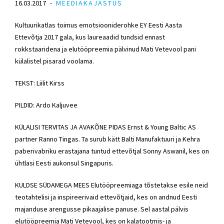
16.03.2017
MEEDIAKAJASTUS
Kultuurikatlas toimus emotsiooniderohke EY Eesti Aasta
Ettevõtja 2017 gala, kus laureaadid tundsid ennast
rokkstaaridena ja elutööpreemia pälvinud Mati Vetevool pani
külalistel pisarad voolama.
TEKST: Liilit Kirss
PILDID: Ardo Kaljuvee
KÜLALISI TERVITAS JA AVAKÕNE PIDAS Ernst & Young Baltic AS
partner Ranno Tingas. Ta surub kätt Balti Manufaktuuri ja Kehra
paberivabriku erastajana tuntud ettevõtjal Sonny Aswanil, kes on
ühtlasi Eesti aukonsul Singapuris.
KULDSE SÜDAMEGA MEES Elutööpreemiaga tõstetakse esile neid
teotahtelisi ja inspireerivaid ettevõtjaid, kes on andnud Eesti
majanduse arengusse pikaajalise panuse. Sel aastal pälvis
elutööpreemia Mati Vetevool, kes on kalatootmis- ja