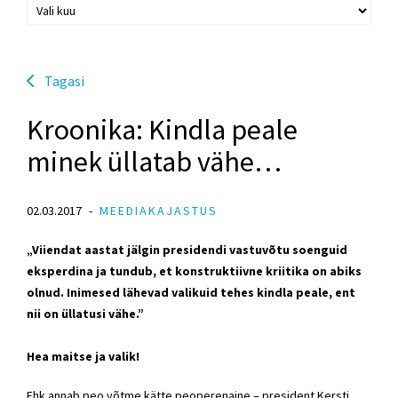
Tagasi
Kroonika: Kindla peale
minek üllatab vähe…
02.03.2017
MEEDIAKAJASTUS
„Viiendat aastat jälgin presidendi vastuvõtu soenguid
eksperdina ja tundub, et konstruktiivne kriitika on abiks
olnud. Inimesed lähevad valikuid tehes kindla peale, ent
nii on üllatusi vähe.”
Hea maitse ja valik!
Ehk annab peo võtme kätte peoperenaine – president Kersti