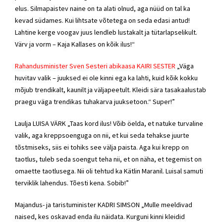
elus. Silmapaistev naine on ta alati olnud, aga nüüd on tal ka
kevad südames. Kui lihtsate võtetega on seda edasi antud!
Lahtine kerge voogav juus lendleb lustakalt ja tütarlapselikult.
Värv ja vorm – Kaja Kallases on kõik ilus!“
Rahandusminister Sven Sesteri abikaasa KAIRI SESTER
„Väga
huvitav valik – juuksed ei ole kinni ega ka lahti, kuid kõik kokku
mõjub trendikalt, kaunilt ja väljapeetult. Kleidi sära tasakaalustab
praegu väga trendikas tuhakarva juuksetoon.“ Super!”
Laulja LUISA VÄRK „Taas kord ilus! Võib öelda, et natuke turvaline
valik, aga kreppsoenguga on nii, et kui seda tehakse juurte
tõstmiseks, siis ei tohiks see välja paista. Aga kui krepp on
taotlus, tuleb seda soengut teha nii, et on näha, et tegemist on
omaette taotlusega. Nii oli tehtud ka Kätlin Maranil. Luisal samuti
terviklik lahendus. Tõesti kena. Sobib!”
Majandus- ja taristuminister KADRI SIMSON „Mulle meeldivad
naised, kes oskavad enda ilu näidata. Kurguni kinni kleidid