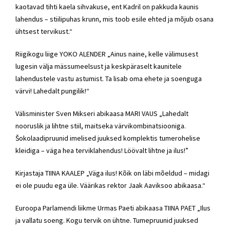
kaotavad tihti kaela sihvakuse, ent Kadril on pakkuda kaunis
lahendus – stiilipuhas krunn, mis toob esile ehted ja mõjub osana
ühtsest tervikust.“
Riigikogu liige YOKO ALENDER „Ainus naine, kelle välimusest
lugesin välja mässumeelsust ja keskpäraselt kaunitele
lahendustele vastu astumist. Ta lisab oma ehete ja soenguga
värvi! Lahedalt pungilik!“
Välisminister Sven Mikseri abikaasa MARI VAUS „Lahedalt
nooruslik ja lihtne stiil, maitseka värvikombinatsiooniga.
Šokolaadipruunid imelised juuksed komplektis tumerohelise
kleidiga – väga hea terviklahendus! Löövalt lihtne ja ilus!”
Kirjastaja TIINA KAALEP „Väga ilus! Kõik on läbi mõeldud – midagi
ei ole puudu ega üle. Väärikas rektor Jaak Aaviksoo abikaasa.“
Euroopa Parlamendi liikme Urmas Paeti abikaasa TIINA PAET „Ilus
ja vallatu soeng. Kogu tervik on ühtne. Tumepruunid juuksed