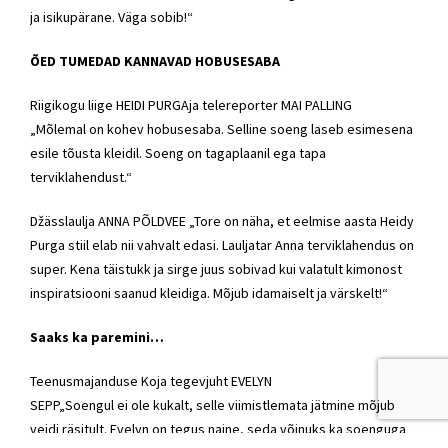
ja isikupärane. Väga sobib!“
ÕED TUMEDAD KANNAVAD HOBUSESABA
Riigikogu liige HEIDI PURGAja telereporter MAI PALLING
„Mõlemal on kohev hobusesaba. Selline soeng laseb esimesena
esile tõusta kleidil. Soeng on tagaplaanil ega tapa
terviklahendust.“
Džässlaulja ANNA PÕLDVEE „Tore on näha, et eelmise aasta Heidy
Purga stiil elab nii vahvalt edasi. Lauljatar Anna terviklahendus on
super. Kena täistukk ja sirge juus sobivad kui valatult kimonost
inspiratsiooni saanud kleidiga. Mõjub idamaiselt ja värskelt!“
Saaks ka paremini…
Teenusmajanduse Koja tegevjuht EVELYN
SEPP„Soengul ei ole kukalt, selle viimistlemata jätmine mõjub
veidi räsitult. Evelyn on tegus naine, seda võinuks ka soenguga