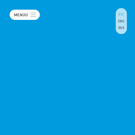
MENÜÜ
EST
ENG
RUS