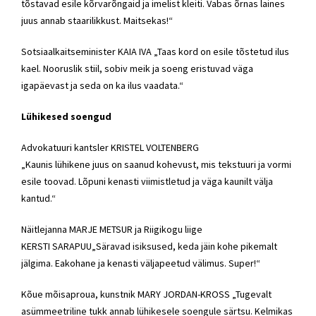
tõstavad esile kõrvarõngaid ja imelist kleiti. Vabas õrnas laines
juus annab staarilikkust. Maitsekas!“
Sotsiaalkaitseminister KAIA IVA „Taas kord on esile tõstetud ilus
kael. Nooruslik stiil, sobiv meik ja soeng eristuvad väga
igapäevast ja seda on ka ilus vaadata.“
Lühikesed soengud
Advokatuuri kantsler KRISTEL VOLTENBERG
„Kaunis lühikene juus on saanud kohevust, mis tekstuuri ja vormi
esile toovad. Lõpuni kenasti viimistletud ja väga kaunilt välja
kantud.“
Näitlejanna MARJE METSUR ja Riigikogu liige
KERSTI SARAPUU„Säravad isiksused, keda jäin kohe pikemalt
jälgima. Eakohane ja kenasti väljapeetud välimus. Super!“
Kõue mõisaproua, kunstnik MARY JORDAN-KROSS „Tugevalt
asümmeetriline tukk annab lühikesele soengule särtsu. Kelmikas