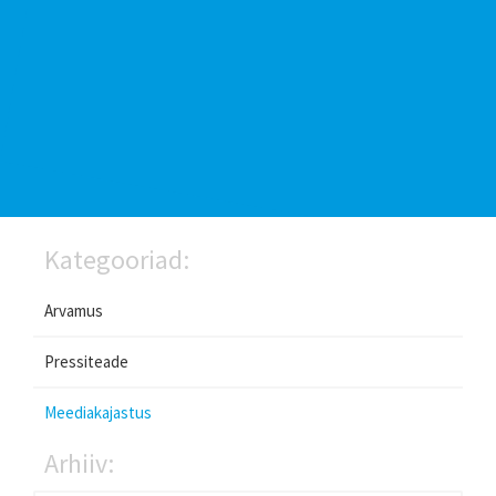
Kategooriad:
Arvamus
Pressiteade
Meediakajastus
Arhiiv: