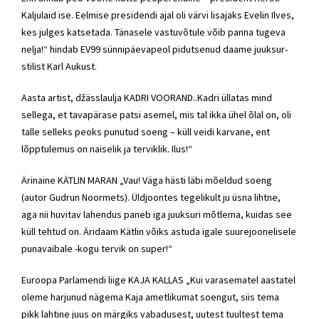
Kaljulaid ise. Eelmise presidendi ajal oli värvi lisajaks Evelin Ilves,
kes julges katsetada. Tänasele vastuvõtule võib panna tugeva
nelja!“ hindab EV99 sünnipäevapeol pidutsenud daame juuksur-
stilist Karl Aukust.
Aasta artist, džässlaulja KADRI VOORAND..Kadri üllatas mind
sellega, et tavapärase patsi asemel, mis tal ikka ühel õlal on, oli
talle selleks peoks punutud soeng – küll veidi karvane, ent
lõpptulemus on naiselik ja terviklik. Ilus!“
Ärinaine KÄTLIN MARAN „Vau! Väga hästi läbi mõeldud soeng
(autor Gudrun Noormets). Üldjoontes tegelikult ju üsna lihtne,
aga nii huvitav lahendus paneb iga juuksuri mõtlema, kuidas see
küll tehtud on. Äridaam Kätlin võiks astuda igale suurejoonelisele
punavaibale -kogu tervik on super!“
Euroopa Parlamendi liige KAJA KALLAS „Kui varasematel aastatel
oleme harjunud nägema Kaja ametlikumat soengut, siis tema
pikk lahtine juus on märgiks vabadusest, uutest tuultest tema