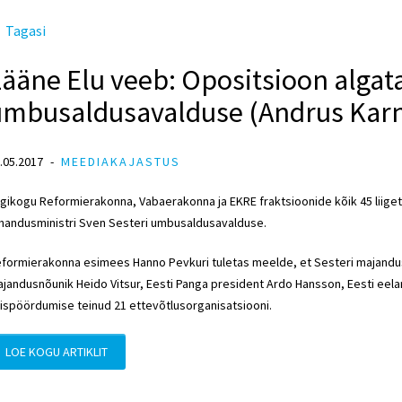
Tagasi
ääne Elu veeb: Opositsioon algata
umbusaldusavalduse (Andrus Kar
.05.2017
MEEDIAKAJASTUS
igikogu Reformierakonna, Vabaerakonna ja EKRE fraktsioonide kõik 45 liiget 
handusministri Sven Sesteri umbusaldusavalduse.
formierakonna esimees Hanno Pevkuri tuletas meelde, et Sesteri majanduspo
jandusnõunik Heido Vitsur, Eesti Panga president Ardo Hansson, Eesti eel
ispöördumise teinud 21 ettevõtlusorganisatsiooni.
LOE KOGU ARTIKLIT