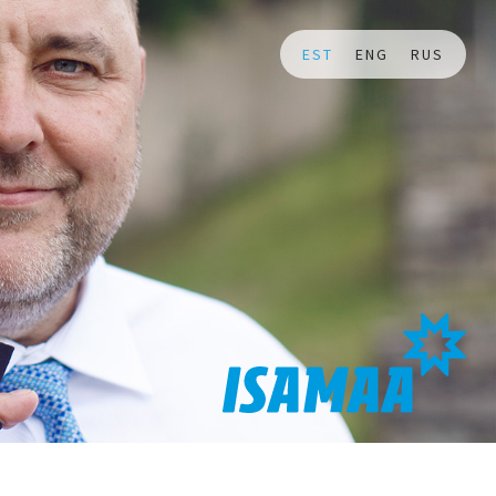
EST
ENG
RUS