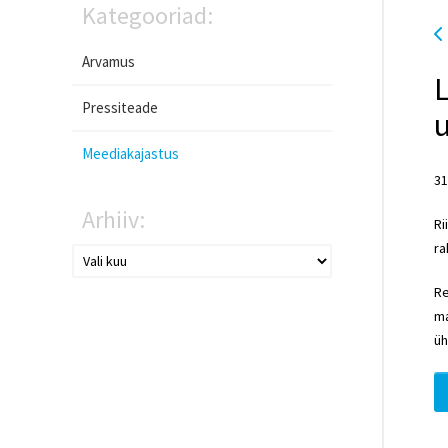
Kategooriad:
Arvamus
L
Pressiteade
Meediakajastus
31
Arhiiv:
Ri
ra
Re
ma
üh