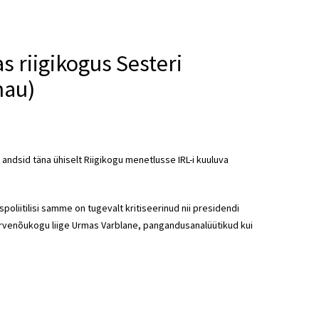
s riigikogus Sesteri
nau)
andsid täna ühiselt Riigikogu menetlusse IRL-i kuuluva
liitilisi samme on tugevalt kritiseerinud nii presidendi
arvenõukogu liige Urmas Varblane, pangandusanalüütikud kui