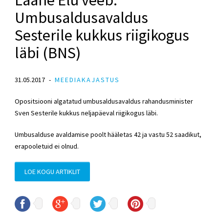
Umbusaldusavaldus
Sesterile kukkus riigikogus
läbi (BNS)
31.05.2017
MEEDIAKAJASTUS
Opositsiooni algatatud umbusaldusavaldus rahandusminister
Sven Sesterile kukkus neljapäeval riigikogus läbi.
Umbusalduse avaldamise poolt hääletas 42 ja vastu 52 saadikut,
erapooletuid ei olnud.
LOE KOGU ARTIKLIT