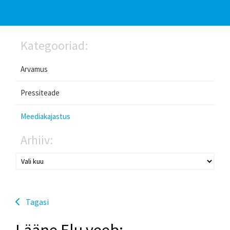
Kategooriad:
Arvamus
Pressiteade
Meediakajastus
Arhiiv:
Tagasi
Lääne Elu veeb: