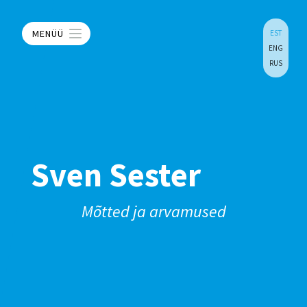
MENÜÜ
EST
ENG
RUS
Sven Sester
Mõtted ja arvamused