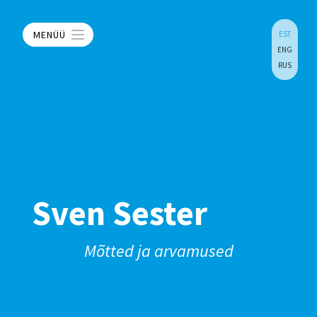
MENÜÜ
EST
ENG
RUS
Sven Sester
Mõtted ja arvamused