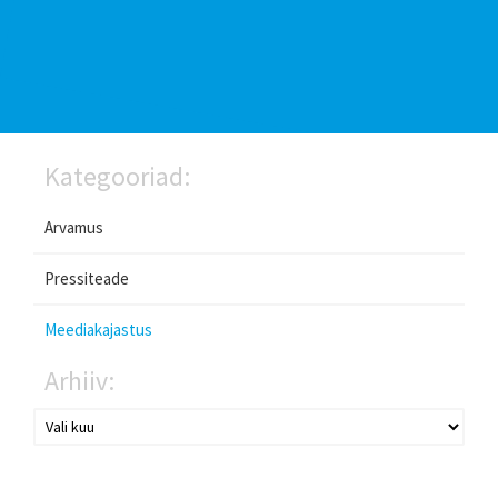
Kategooriad:
Arvamus
Pressiteade
Meediakajastus
Arhiiv: