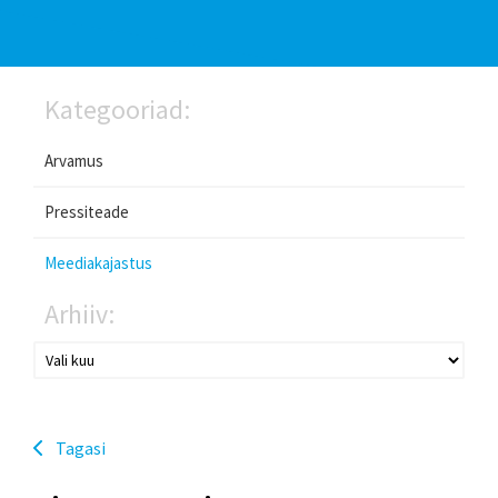
Kategooriad:
Arvamus
Pressiteade
Meediakajastus
Arhiiv:
Tagasi