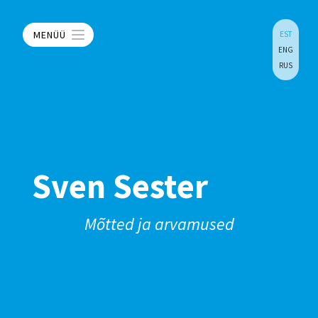
MENÜÜ
EST
ENG
RUS
Sven Sester
Mõtted ja arvamused