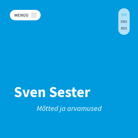
MENÜÜ
EST
ENG
RUS
Sven Sester
Mõtted ja arvamused