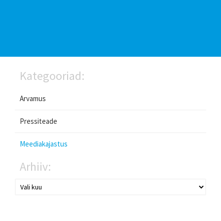
Kategooriad:
Arvamus
Pressiteade
Meediakajastus
Arhiiv: