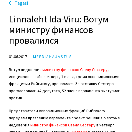
Tagasi
Linnaleht Ida-Viru: Вотум
министру финансов
провалился
01.06.2017
MEEDIAKAJASTUS
Вотум недоверия
министру финансов Свену Сестеру
,
инициированный в четверг, 1 июня, тремя оппозиционными
фракциями Рийгикогу, провалился. За отставку Сестера
проголосовали 42 депутата, 52 члена парламента выступили
против.
Представители оппозиционных фракций Рийгикогу
передали правлению парламента проект решения о вотуме
недоверия
министру финансов Свену Сестеру
в четверг
утром. Для того чтобы отправить
Сестера
в отставку, его