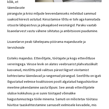
kõik, et
täiendavate
piirangute ja kriisi mõjude leevendamiseks mõeldud sammud
saaksid kiiresti astutud. Kiirustamise tõttu ei tohi aga kannatada
otsuste läbipaistvus ja pikaajalised eesmärgid. Paraku vaatab
lisaeelarvest vastu vähene sihitatus ja ambitsiooni puudumine.
Lisaeelarve peab tähelepanu pöörama majandusele ja
tervishoiule
Esiteks majandus. Ettevõtjate, töötajate ja kogu ettevõtluse
vereringega. Viiruse levik on alates veebruarist plahvatuslikult
kasvanud, mistõttu pidi valitsus pärast liigset viivitamist
kehtestama täiendavad ja rangemad piirangud. Seetõttu on igati
õigustatud eelmise koalitsiooni poolt algatatud haigushüvitise
meetme pikendamine aasta lõpuni. See annab ettevõtjatele
olulise kokkuhoiu ja ei sunni töötajaid võimalike
haigustunnustega tööle minema. Samuti on mõistetav töötasu
hüvitise taaskehtestamine sarnaselt eelmisele kevadele, mis