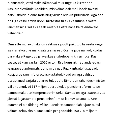
tunnustada, et viimaks näitab valitsus tuge ka kiirtestide
kasutuselevõtule koolides, mis võimaldab meil loodetavasti
nakkuskoldeid ennetada ning viiruse levikut pidurdada. Aga see
on liiga väike ambitsioon. Kiirtestid tuleks kasutusele võtta
laiemalt ning selleks saab eelarves ette näha ka täiendavaid
vahendeid.
Omaette murekohaks on valitsuse poolt pakutud lisaeelarvega
aga järjekordne märk salatsemisest. Oleme juba näinud, kuidas
piiratakse Riigikogu ja avalikuse tähelepanu kriisiinfole. Kas
teate, et kuni aastani 2026 ei tohi Riigikogu liikmed anda edasi
igapäevast informatsiooni, mida nad Riigikantseleilt saavad.
Kusjuures see info ei ole isikustatud. Nüüd on aga valitsus
otsustanud varjata eelarve tulupoolt. Nimelt on rahandusminister
välja toonud, et 117 miljonit eurot kulub pensionireformi teise
samba maksete kompenseerimiseks. Samas on aga lisaeelarves
jäetud kajastamata pensionireformist laekuv tulumaks. See
summa ei ole üldsegi väike – seniste sambast lahkujate puhul
võime laekuvaks tulumaksuks prognoosida 150-200 miljonit