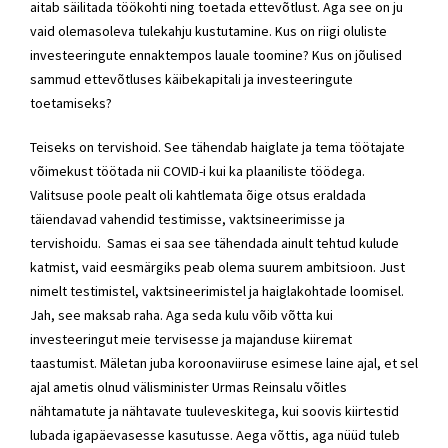
aitab säilitada töökohti ning toetada ettevõtlust. Aga see on ju
vaid olemasoleva tulekahju kustutamine. Kus on riigi oluliste
investeeringute ennaktempos lauale toomine? Kus on jõulised
sammud ettevõtluses käibekapitali ja investeeringute
toetamiseks?
Teiseks on tervishoid. See tähendab haiglate ja tema töötajate
võimekust töötada nii COVID-i kui ka plaaniliste töödega.
Valitsuse poole pealt oli kahtlemata õige otsus eraldada
täiendavad vahendid testimisse, vaktsineerimisse ja
tervishoidu. Samas ei saa see tähendada ainult tehtud kulude
katmist, vaid eesmärgiks peab olema suurem ambitsioon. Just
nimelt testimistel, vaktsineerimistel ja haiglakohtade loomisel.
Jah, see maksab raha. Aga seda kulu võib võtta kui
investeeringut meie tervisesse ja majanduse kiiremat
taastumist. Mäletan juba koroonaviiruse esimese laine ajal, et sel
ajal ametis olnud välisminister Urmas Reinsalu võitles
nähtamatute ja nähtavate tuuleveskitega, kui soovis kiirtestid
lubada igapäevasesse kasutusse. Aega võttis, aga nüüd tuleb