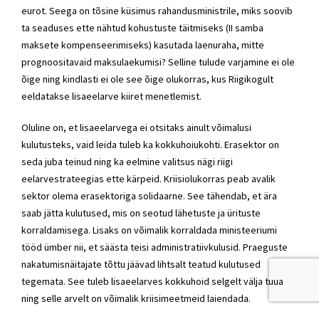
eurot. Seega on tõsine küsimus rahandusministrile, miks soovib
ta seaduses ette nähtud kohustuste täitmiseks (II samba
maksete kompenseerimiseks) kasutada laenuraha, mitte
prognoositavaid maksulaekumisi? Selline tulude varjamine ei ole
õige ning kindlasti ei ole see õige olukorras, kus Riigikogult
eeldatakse lisaeelarve kiiret menetlemist.
Oluline on, et lisaeelarvega ei otsitaks ainult võimalusi
kulutusteks, vaid leida tuleb ka kokkuhoiukohti. Erasektor on
seda juba teinud ning ka eelmine valitsus nägi riigi
eelarvestrateegias ette kärpeid. Kriisiolukorras peab avalik
sektor olema erasektoriga solidaarne. See tähendab, et ära
saab jätta kulutused, mis on seotud lähetuste ja ürituste
korraldamisega. Lisaks on võimalik korraldada ministeeriumi
tööd ümber nii, et säästa teisi administratiivkulusid. Praeguste
nakatumisnäitajate tõttu jäävad lihtsalt teatud kulutused
tegemata. See tuleb lisaeelarves kokkuhoid selgelt välja tuua
ning selle arvelt on võimalik kriisimeetmeid laiendada.