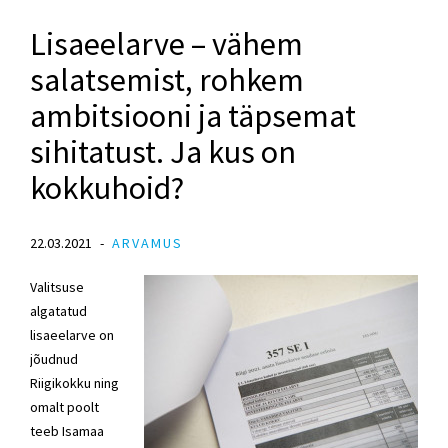
Lisaeelarve – vähem
salatsemist, rohkem
ambitsiooni ja täpsemat
sihitatust. Ja kus on
kokkuhoid?
22.03.2021
ARVAMUS
Valitsuse
algatatud
lisaeelarve on
jõudnud
Riigikokku ning
omalt poolt
teeb Isamaa