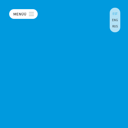
MENÜÜ
EST
ENG
RUS