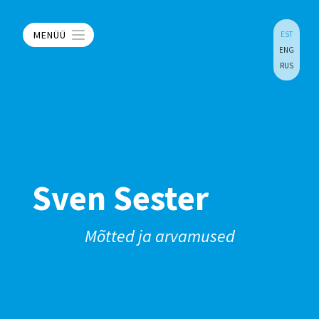
MENÜÜ
EST
ENG
RUS
Sven Sester
Mõtted ja arvamused